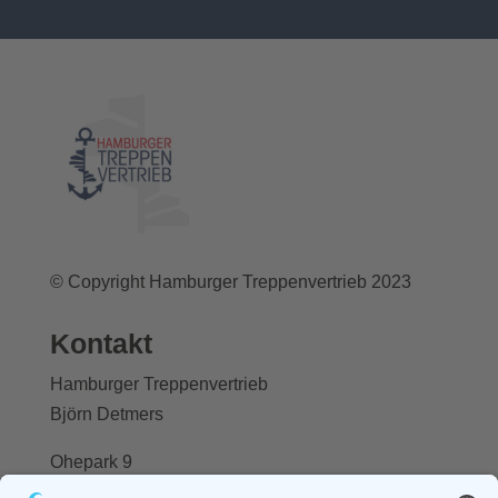
© Copyright Hamburger Treppenvertrieb 2023
Kontakt
Hamburger Treppenvertrieb
Björn Detmers
Ohepark 9
21244 Rosengarten