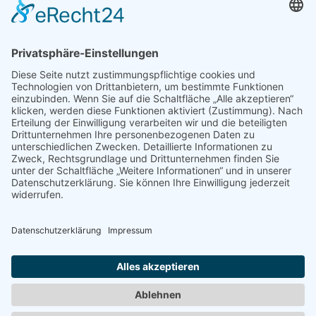
Tel.:
0151 58892862
WhatsApp:
0151 58892862
info@hamburger-treppenvertrieb.de
Treppenausstellung
Ohepark 9
21224 Nenndorf-Rosengarten
Termine nach Vereinbarung unter
0151 58892862
Impressum
|
Datenschutz